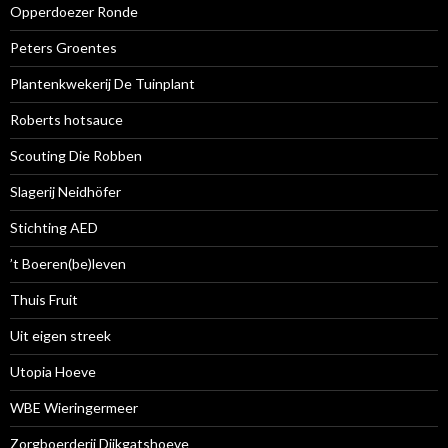
Opperdoezer Ronde
Peters Groentes
Plantenkwekerij De Tuinplant
Roberts hotsauce
Scouting Die Robben
Slagerij Neidhöfer
Stichting AED
’t Boeren(be)leven
Thuis Fruit
Uit eigen streek
Utopia Hoeve
WBE Wieringermeer
Zorgboerderij Dijkgatshoeve