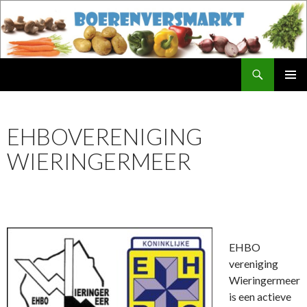
Zoeken
Boerenversmarkt
NAAR
PRIMAI
DE
MENU
INHOUD
EHBOVERENIGING
SPRINGEN
WIERINGERMEER
EHBO
vereniging
Wieringermeer
is een actieve